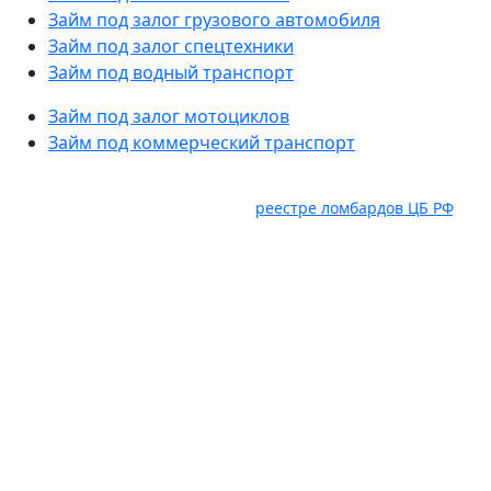
Займ под залог грузового автомобиля
Займ под залог спецтехники
Займ под водный транспорт
Займ под залог мотоциклов
Займ под коммерческий транспорт
Услуги оказывает ООО "Авто Ломбард" ИНН 6382098885.
ОГРН 1236300029536, состоит в
реестре ломбардов ЦБ РФ
,
Юридический адрес: 445035, Самарская область, г.
Тольятти, ул. Карбышева, влд. 2а, оф. 403, ком. 18. Займ под
залог движимого имущества предоставляется гр. РФ в
соответствии с правилами предоставления займов под
залог движимого имущества, распоряжениями, приказами
рекламными мероприятиями ООО "Авто Ломбард"
действующими на момент обращения за получением
займа. Заимодавец вправе отказать в предоставлении
займа без объяснения причин. Доп. комиссии не
взимается. Сумма займа от 10 000 рублей до 10 000 000
рублей, срок займа от 1 дня до 1 года, минимальная
процентная ставка по займу от 2%, оценка обеспечения до