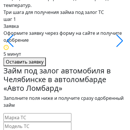
температур.
Три шага для получения займа под залог ТС
шаг 1
ш
Заявка
О
Оформите заявку через форму на сайте и получите
О
одобрение
о
5 минут
4
Оставить заявку
Займ под залог автомобиля в
Челябинске в автоломбарде
«Авто Ломбард»
Заполните поля ниже и получите сразу одобренный
займ