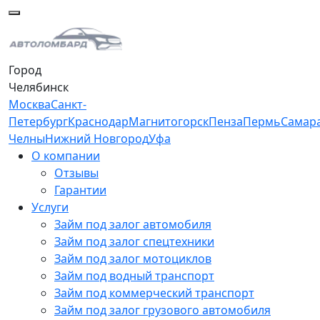
Город
Челябинск
Москва
Санкт-
Петербург
Краснодар
Магнитогорск
Пенза
Пермь
Самар
Челны
Нижний Новгород
Уфа
О компании
Отзывы
Гарантии
Услуги
Займ под залог автомобиля
Займ под залог спецтехники
Займ под залог мотоциклов
Займ под водный транспорт
Займ под коммерческий транспорт
Займ под залог грузового автомобиля