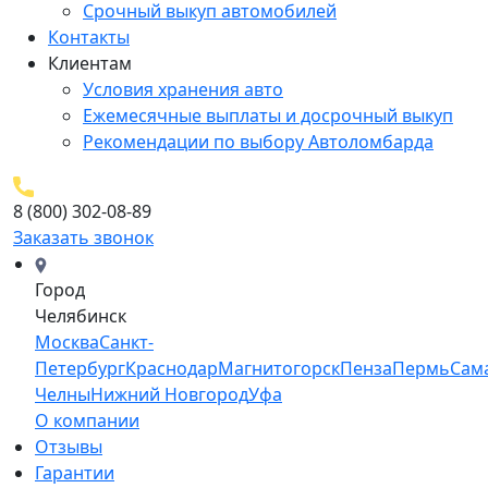
Срочный выкуп автомобилей
Контакты
Клиентам
Условия хранения авто
Ежемесячные выплаты и досрочный выкуп
Рекомендации по выбору Автоломбарда
8 (800) 302-08-89
Заказать звонок
Город
Челябинск
Москва
Санкт-
Петербург
Краснодар
Магнитогорск
Пенза
Пермь
Сам
Челны
Нижний Новгород
Уфа
О компании
Отзывы
Гарантии