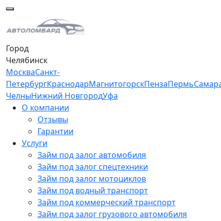
Город
Челябинск
Москва
Санкт-
Петербург
Краснодар
Магнитогорск
Пенза
Пермь
Самар
Челны
Нижний Новгород
Уфа
О компании
Отзывы
Гарантии
Услуги
Займ под залог автомобиля
Займ под залог спецтехники
Займ под залог мотоциклов
Займ под водный транспорт
Займ под коммерческий транспорт
Займ под залог грузового автомобиля