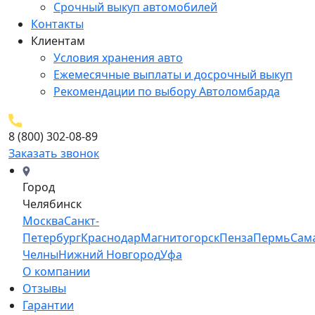
Срочный выкуп автомобилей
Контакты
Клиентам
Условия хранения авто
Ежемесячные выплаты и досрочный выкуп
Рекомендации по выбору Автоломбарда
8 (800) 302-08-89
Заказать звонок
Город
Челябинск
Москва
Санкт-
Петербург
Краснодар
Магнитогорск
Пенза
Пермь
Сам
Челны
Нижний Новгород
Уфа
О компании
Отзывы
Гарантии