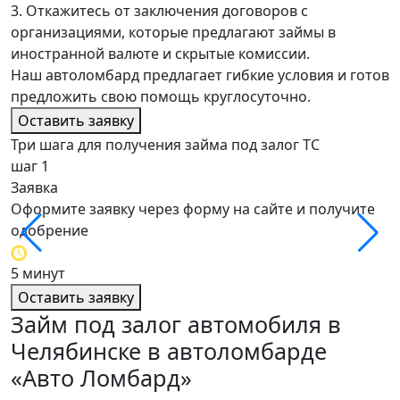
3. Откажитесь от заключения договоров с
организациями, которые предлагают займы в
иностранной валюте и скрытые комиссии.
Наш автоломбард предлагает гибкие условия и готов
предложить свою помощь круглосуточно.
Оставить заявку
Три шага для получения займа под залог ТС
шаг 1
ш
Заявка
О
Оформите заявку через форму на сайте и получите
О
одобрение
о
5 минут
4
Оставить заявку
Займ под залог автомобиля в
Челябинске в автоломбарде
«Авто Ломбард»