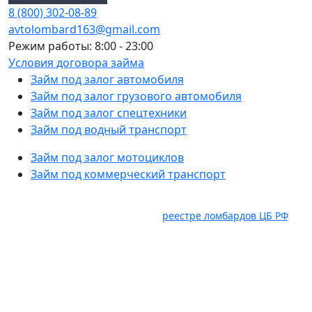
8 (800) 302-08-89
avtolombard163@gmail.com
Режим работы: 8:00 - 23:00
Условия договора займа
Займ под залог автомобиля
Займ под залог грузового автомобиля
Займ под залог спецтехники
Займ под водный транспорт
Займ под залог мотоциклов
Займ под коммерческий транспорт
Услуги оказывает ООО "Авто Ломбард" ИНН 6382098885.
ОГРН 1236300029536, состоит в
реестре ломбардов ЦБ РФ
,
Юридический адрес: 445035, Самарская область, г.
Тольятти, ул. Карбышева, влд. 2а, оф. 403, ком. 18. Займ под
залог движимого имущества предоставляется гр. РФ в
соответствии с правилами предоставления займов под
залог движимого имущества, распоряжениями, приказами
рекламными мероприятиями ООО "Авто Ломбард"