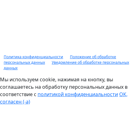
действующими на момент обращения за получением
займа. Заимодавец вправе отказать в предоставлении
займа без объяснения причин. Доп. комиссии не
взимается. Сумма займа от 10 000 рублей до 10 000 000
рублей, срок займа от 1 дня до 1 года, минимальная
процентная ставка по займу от 2%, оценка обеспечения до
90% от рыночной стоимости. НЕ ЯВЛЯЕТСЯ ПУБЛИЧНОЙ
ОФЕРТОЙ.
Политика конфиденциальности
|
Положение об обработке
персональных данных
|
Уведомление об обработке персональных
данных
Мы используем cookie, нажимая на кнопку, вы
соглашаетесь на обработку персональных данных в
соответствие с
политикой конфиденциальности
ОК,
согласен (-а)