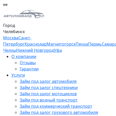
Город
Челябинск
Москва
Санкт-
Петербург
Краснодар
Магнитогорск
Пенза
Пермь
Самар
Челны
Нижний Новгород
Уфа
О компании
Отзывы
Гарантии
Услуги
Займ под залог автомобиля
Займ под залог спецтехники
Займ под залог мотоциклов
Займ под водный транспорт
Займ под коммерческий транспорт
Займ под залог грузового автомобиля