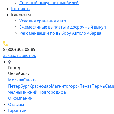
Срочный выкуп автомобилей
Контакты
Клиентам
Условия хранения авто
Ежемесячные выплаты и досрочный выкуп
Рекомендации по выбору Автоломбарда
8 (800) 302-08-89
Заказать звонок
Город
Челябинск
Москва
Санкт-
Петербург
Краснодар
Магнитогорск
Пенза
Пермь
Сам
Челны
Нижний Новгород
Уфа
О компании
Отзывы
Гарантии