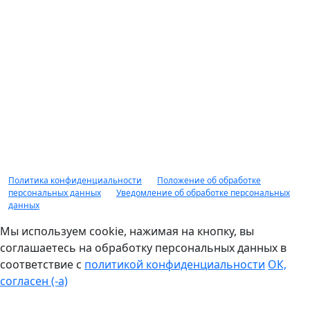
залог движимого имущества предоставляется гр. РФ в
соответствии с правилами предоставления займов под
залог движимого имущества, распоряжениями, приказами
рекламными мероприятиями ООО "Авто Ломбард"
действующими на момент обращения за получением
займа. Заимодавец вправе отказать в предоставлении
займа без объяснения причин. Доп. комиссии не
взимается. Сумма займа от 10 000 рублей до 10 000 000
рублей, срок займа от 1 дня до 1 года, минимальная
процентная ставка по займу от 2%, оценка обеспечения до
90% от рыночной стоимости. НЕ ЯВЛЯЕТСЯ ПУБЛИЧНОЙ
ОФЕРТОЙ.
Политика конфиденциальности
|
Положение об обработке
персональных данных
|
Уведомление об обработке персональных
данных
Мы используем cookie, нажимая на кнопку, вы
соглашаетесь на обработку персональных данных в
соответствие с
политикой конфиденциальности
ОК,
согласен (-а)