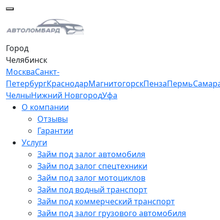
Город
Челябинск
Москва
Санкт-
Петербург
Краснодар
Магнитогорск
Пенза
Пермь
Самар
Челны
Нижний Новгород
Уфа
О компании
Отзывы
Гарантии
Услуги
Займ под залог автомобиля
Займ под залог спецтехники
Займ под залог мотоциклов
Займ под водный транспорт
Займ под коммерческий транспорт
Займ под залог грузового автомобиля