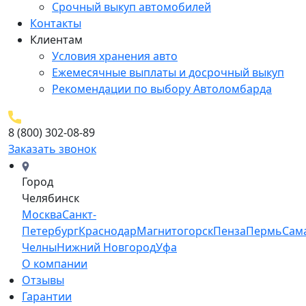
Срочный выкуп автомобилей
Контакты
Клиентам
Условия хранения авто
Ежемесячные выплаты и досрочный выкуп
Рекомендации по выбору Автоломбарда
8 (800) 302-08-89
Заказать звонок
Город
Челябинск
Москва
Санкт-
Петербург
Краснодар
Магнитогорск
Пенза
Пермь
Сам
Челны
Нижний Новгород
Уфа
О компании
Отзывы
Гарантии